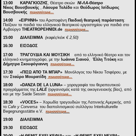
13:00
ΚΑΡΑΓΚΙΟΖΗΣ
, Θέατρο σκιών
ΝΙ-ΛΑ-Θέατρο
Νίκος Βουσβουκής
,
Λάουρα Τολέδο
και
Θεόδωρος Ισίδωρος
Βουσβουκής
περισσότερα…
14:00
«
ΕΙΡΗΝΗ»
του Αριστοφάνη
Παιδική θεατρική παράσταση
:
Παίζουν τα παιδιά του ελληνικού θεατρικού εργαστηρίου για παιδιά στο
Αμβούργο
THEATROPEHNIDI.de
περισσότερα…
15:00 ΔΙΑΛΕΙΜΜΑ
(καφές/κέικ € 2,50)
16:30 ΕΙΣΟΔΟΣ
17:00
ΤΡΑΓΟΥΔΙΑ ΚΑΙ ΜΟΥΣΙΚΗ
από το ελληνικό θέατρο και τον
ελληνικό κινηματογράφο, με την
Ιωάννα
Σιανού
,
Έλλη Τιτόκη
και
Δήμητρα Σκουφόγιαννη
περισσότερα…
17:30
«
ΠΙΣΩ ΑΠΟ ΤΑ ΜΠΑΡ»
Μονόλογος του Νίκου Τσιφόρου, με
τον
Σταύρο Μουρατίδη
περισσότερα…
18:00
«
DANZA DE LA LUNA»
– χορογραφία του θεραπευτικού
προγράμματος της
LALE
(οργανισμός κατά της οικογενειακής βίας), από
και με την Saide Sessin
περισσότερα…
18:30
«
VOCES»
– Χορωδία τραγουδιών της Λατινικής Αμερικής, από
το
Cafe y Conversa
του διαπολιτισμικού συλλόγου Interkulturelle
Begegnungsstätte e.V.
περισσότερα…
19:00 ΔΙΑΛΕΙΜΜΑ
19:30 ΕΙΣΟΔΟΣ
20:00
«Η ΘΕΜΙΣ ΕΧΕΙ ΚΕΦΙΑ»
και
«Η ΘΕΜΙΣ ΕΧΕΙ ΝΕΥΡΑ»