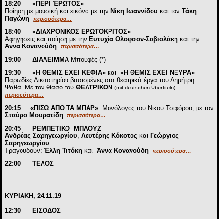
18:20
«
ΠΕΡΙ ΈΡΩΤΟΣ»
Ποίηση με μουσική και εικόνα με την
Νίκη Ιωαννίδου
και τον
Τάκη
Παγώνη
περισσότερα…
18:40
«
ΔΙΑΧΡΟΝΙΚΟΣ ΕΡΩΤΟΚΡΙΤΟΣ»
Αφηγήσεις και ποίηση με την
Ευτυχία Ολοφσον-Σαβιολάκη
και την
Άννα Κονανούδη
περισσότερα…
19:00 ΔΙΑΛΕΙΜΜΑ
Μπουφές (*)
19:30
«Η ΘΕΜΙΣ ΕΧΕΙ ΚΕΦΙΑ»
και
«Η ΘΕΜΙΣ ΕΧΕΙ ΝΕΥΡΑ»
Παρωδίες Δικαστηρίου βασισμένες στα θεατρικά έργα του Δημήτρη
Ψαθά. Mε τον θίασο του
ΘΕΑΤΡΙΚΟΝ
(mit deutschen Übertiteln)
περισσότερα…
20:15
«
ΠΙΣΩ ΑΠΟ ΤΑ ΜΠΑΡ»
Μονόλογος του Νίκου Τσιφόρου, με τον
Σταύρο Μουρατίδη
περισσότερα…
20:45
ΡΕΜΠΕΤΙΚΟ ΜΠΛΟΥΖ
Ανδρέας Σαρηγεωργίου
,
Λευτέρης Κόκοτος
και
Γεώργιος
Σαρηγεωργίου
Τραγουδούν:
Έλλη Τιτόκη
και
Άννα Κονανούδη
περισσότερα…
22:00
T
ΕΛΟΣ
ΚΥΡΙΑΚΗ, 24.11.19
12:30 ΕΙΣΟΔΟΣ