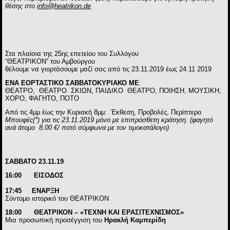
θέσης στο
info@heatrikon.de
Στα
πλαίσια της 25ης επετείου του Συλλόγου
“ΘΕΑΤΡΙΚΟΝ“ του Αμβούργου
θέλουμε να γιορτάσουμε μαζί σας από τις 23.11.2019 έως 24.11 2019
E
ΝΑ ΕΟΡΤΑΣΤΙ
KO
ΣΑΒΒΑΤΟΚΥΡΙΑΚΟ ΜΕ
:
ΘΕΑΤΡΟ, ΘΕΑΤΡΟ ΣΚΙΩΝ, ΠΑΙΔΙΚΟ ΘΕΑΤΡΟ,
ΠΟΙΗΣΗ, ΜΟΥΣΙΚΗ,
ΧΟΡΟ, ΦΑΓΗΤΟ, ΠΟΤΟ
Από τις 4μμ έως την Κυριακή 8μμ: Έκθεση, Προβολές,
Περίπτερο
Μπουφές(*) για τις 23.11.2019 μόνο με επιπρόσθετη κράτηση. (φαγητό
ανά άτομο 8.00 €/ ποτό σύμφωνα με τον τιμοκατάλογο)
ΣΑΒΒΑΤΟ 23.11.19
16:00 ΕΙΣΟΔΟΣ
17:45
ΕΝΑΡΞΗ
Σύντομο ιστορικό του ΘΕΑΤΡΙΚΟΝ
18:00
ΘΕΑΤΡΙΚΟΝ – «ΤΕΧΝΗ ΚΑΙ ΕΡΑΣΙΤΕΧΝΙΣΜΟΣ»
Μια προσωπική προσέγγιση του
Ηρακλή Καμπερίδη