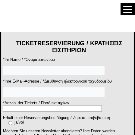
TICKETRESERVIERUNG / ΚΡΑΤΗΣΕΙΣ
ΕΙΣΙΤΗΡΙΩΝ
*Ihr Name / *Ονοματεπώνυμο
*Ihre E-Mail-Adresse / *Διεύθυνση ηλεκτρονικού ταχυδρομείου
*Anzahl der Tickets / Ποσό εισιτηρίων
Erhalt einer Reservierungsbestätigung / Zητείται επιβεβαίωση
ja/ναί
Möchten Sie unseren Newsletter abonnieren? Ihre Daten werden