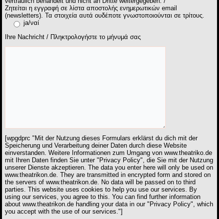
vertraulich behandelt und nicht an Dritte weitergegeben. /
Ζητείται η εγγραφή σε λίστα αποστολής ενημερωτικών email
(newsletters). Τα στοιχεία αυτά ουδέποτε γνωστοποιούνται σε τρίτους.
ja/ναί
Ihre Nachricht / Πληκτρολογήστε το μήνυμά σας
[wpgdprc "Mit der Nutzung dieses Formulars erklärst du dich mit der
Speicherung und Verarbeitung deiner Daten durch diese Website
einverstanden. Weitere Informationen zum Umgang von www.theatriko.de
mit Ihren Daten finden Sie unter "Privacy Policy", die Sie mit der Nutzung
unserer Dienste akzeptieren. The data you enter here will only be used on
www.theatrikon.de. They are transmitted in encrypted form and stored on
the servers of www.theatrikon.de. No data will be passed on to third
parties. This website uses cookies to help you use our services. By
using our services, you agree to this. You can find further information
about www.theatrikon.de handling your data in our "Privacy Policy", which
you accept with the use of our services."]