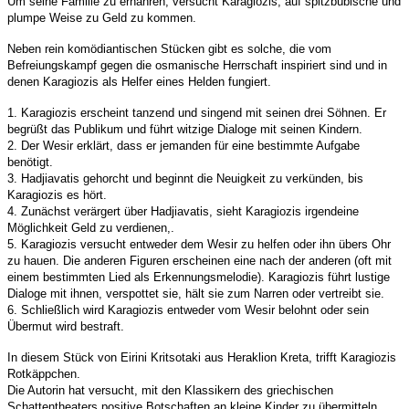
Um seine Familie zu ernähren, versucht Karagiozis, auf spitzbübische und
plumpe Weise zu Geld zu kommen.
Neben rein komödiantischen Stücken gibt es solche, die vom
Befreiungskampf gegen die osmanische Herrschaft inspiriert sind und in
denen Karagiozis als Helfer eines Helden fungiert.
1. Karagiozis erscheint tanzend und singend mit seinen drei Söhnen. Er
begrüßt das Publikum und führt witzige Dialoge mit seinen Kindern.
2. Der Wesir erklärt, dass er jemanden für eine bestimmte Aufgabe
benötigt.
3. Hadjiavatis gehorcht und beginnt die Neuigkeit zu verkünden, bis
Karagiozis es hört.
4. Zunächst verärgert über Hadjiavatis, sieht Karagiozis irgendeine
Möglichkeit Geld zu verdienen,.
5. Karagiozis versucht entweder dem Wesir zu helfen oder ihn übers Ohr
zu hauen. Die anderen Figuren erscheinen eine nach der anderen (oft mit
einem bestimmten Lied als Erkennungsmelodie). Karagiozis führt lustige
Dialoge mit ihnen, verspottet sie, hält sie zum Narren oder vertreibt sie.
6. Schließlich wird Karagiozis entweder vom Wesir belohnt oder sein
Übermut wird bestraft.
In diesem Stück von Eirini Kritsotaki aus Heraklion Kreta, trifft Karagiozis
Rotkäppchen.
Die Autorin hat versucht, mit den Klassikern des griechischen
Schattentheaters positive Botschaften an kleine Kinder zu übermitteln.