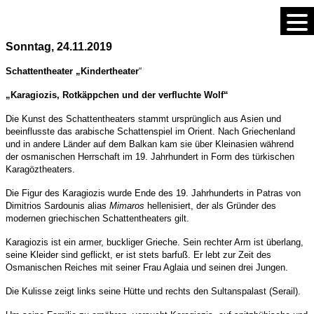
Sonntag, 24.11.2019
Schattentheater „Kindertheater
“
„Karagiozis, Rotkäppchen und der verfluchte Wolf“
Die Kunst des Schattentheaters stammt ursprünglich aus Asien und
beeinflusste das arabische Schattenspiel im Orient. Nach Griechenland
und in andere Länder auf dem Balkan kam sie über Kleinasien während
der osmanischen Herrschaft im 19. Jahrhundert in Form des türkischen
Karagöztheaters.
Die Figur des Karagiozis wurde Ende des 19. Jahrhunderts in Patras von
Dimitrios Sardounis alias
Mimaros
hellenisiert, der als Gründer des
modernen griechischen Schattentheaters gilt.
Karagiozis ist ein armer, buckliger Grieche. Sein rechter Arm ist überlang,
seine Kleider sind geflickt, er ist stets barfuß. Er lebt zur Zeit des
Osmanischen Reiches mit seiner Frau Aglaia und seinen drei Jungen.
Die Kulisse zeigt links seine Hütte und rechts den Sultanspalast (Serail).