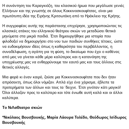
Η συνάντηση του Καραγκιόζη, του κλασικού ήρωα που μεγάλωσε γενιές
Ελλήνων και της γνωστής σε όλους Κοκκινοσκουφίτσας, είναι μια
πρωτότυπη ιδέα της Ειρήνης Κριτσωτάκη από το Ηράκλειο της Κρήτης.
Η συγγραφέας αυτής της παράστασης επιχείρησε, χρησιμοποιώντας τις
κλασικές ατάκες του ελληνικού θεάτρου σκιών να μεταδώσει θετικά
μηνύματα στα μικρά παιδιά. Έτσι δημιουργήθηκε μια ιστορία που
φιλοδοξεί να δημιουργήσει στο νου των παιδιών συνθήκες τέτοιες, ώστε
να ευδοκιμήσουν ιδέες όπως η καθαριότητα του περιβάλλοντος, η
συναδέλφωση, η αγάπη για τη φύση, το δικαίωμα που έχει ο καθένας
από μας να γίνεται κάθε μέρα καλύτερος και η κατανόηση της
υποχρέωσης μας να ενθαρρύνουμε τον εαυτό μας και τους άλλους στις
θετικές αλλαγές.
Μια φορά κι έναν καιρό, ζούσε μια Κοκκινοσκουφίτσα που δεν ήταν
απρόσεκτη, όπως όλοι νόμιζαν. Απλά είχε ένα χάρισμα, έβλεπε τα
προτερήματα των άλλων και τους τα ‘δειχνε. Έτσι γινόταν κάτι μαγικό!
Όλοι άλλαζαν προς το καλύτερο και τότε ένιωθε αυτή καλά και οι άλλοι
καλύτερα.
T
ο ΝιΛαΘεατρο σκιών
*Νικόλαος Βουσβουκής, Μαρία Λάουρα Τολέδο, Θεόδωρος Ισίδωρος
Βουσβουκής