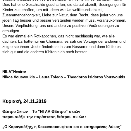
Dies hat eine Geschichte geschaffen, die darauf abzielt, Bedingungen für
Kinder zu schaffen, um mit Ideen wie Umweltfreundlichkeit,
Zusammengehörigkeit, Liebe zur Natur, dem Recht, dass jeder von uns
jeden Tag besser und besser verstanden werden muss, voranzukommen.
Unsere Verpflichtung, uns und andere zu positiven Veränderungen zu
ermutigen.
Es war einmal ein Rotkäppchen, das nicht nachlässig war, wie alle
dachten. Es hatte nur ein Charisma, es sah die Vorzüge der anderen und
zeigte sie ihnen. Jeder änderte sich zum Besseren und dann fühlte es
sich gut und die anderen fühlten sich noch besser.
NILATHeatro:
Nikos Vousvoukis – Laura Toledo – Theodoros Isidoros Vousvoukis
Κυριακή, 24.11.2019
Θέατρο Σκιών –
T
ο “Ν
I
-Λ
A
-Θ
E
ατρο“ σκιών
παρουσιάζει την παράσταση θεάτρου σκιών :
„Ο Καραγκιόζης, η Κοκκινοσκουφίτσα και ο
κατηραμένος
Λύκος“