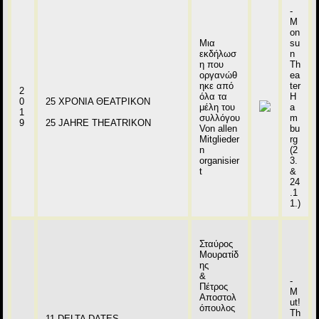
-
M
on
Μια
su
εκδήλωσ
n
η που
Th
οργανώθ
ea
ηκε από
ter
2
όλα τα
H
0
25 ΧΡΟΝΙΑ ΘΕΑΤΡΙΚΟΝ
μέλη του
a
1
συλλόγου
m
9
25 JAHRE THEATRIKON
Von allen
bu
Mitglieder
rg
n
(2
organisier
3.
t
&
24
.1
1.)
Σταύρος
Μουρατίδ
ης
&
-
Πέτρος
M
Αποστολ
ut!
όπουλος
Th
11 DELTA DATES