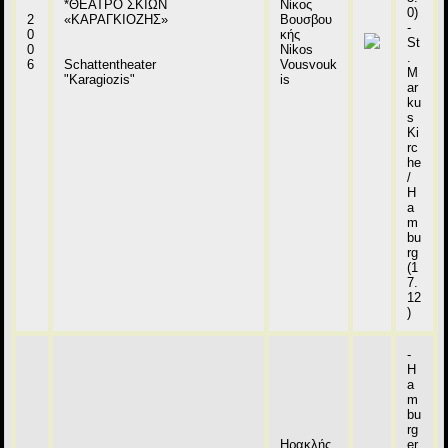
*ΘΕΑΤΡΟ ΣΚΙΩΝ
Νίκος
0)
2
«ΚΑΡΑΓΚΙΟΖΗΣ»
Βουσβου
-
0
κής
St
0
Nikos
.
6
Schattentheater
Vousvouk
M
"Karagiozis"
is
ar
ku
s
Ki
rc
he
/
H
a
m
bu
rg
(1
7.
12
)
-
H
a
m
bu
rg
Ηρακλής
er