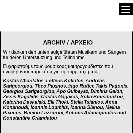
ARCHIV / ΑΡΧΕΙΟ
Wir danken den unten aufgeführten Musikern und Sängern
für deren Unterstützung und Teilnahme
Ευχαριστούμε τους μουσικούς και
τραγουδιστές
που
αναφέρονται παρακάτω για τη συμμετοχή τους
Kostas Charitatos, Lefteris Kokotos, Andreas
Sarigeorgiou, Theo Paxinos, Ingo Rutter, Takis Pagonis,
Georgios Sarigeorgiou, Apo Gülbeyaz, Dimitris Galon,
Zissis Kagalidis, Costas Gagakas, Sofia Bousdoukou,
Katerina Daskalaki, Elli Titoki, Stella Tsianios, Anna
Konanoudi, Ioannis Loumitis, Ιoanna Sianou, Melina
Paxinos, Ramon Lazzaroni, Antonis Adamopoulos und
Konstantina Orlandatou