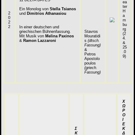
ea
ter
Ein Monolog von
Stella Tsianos
H
2
und
Dimitrios Athanasiou
a
0
m
2
bu
2
In einer deutschen und
rg
griechischen Bühnenfassung.
Stavros
(2
Mit Musik von
Melina Paxinos
Mouratidi
4.
&
Ramon Lazzaroni
s
(dtsch.
&
Fassung)
25
&
.0
Petros
9)
Apostolo
poulos
(griech.
Fassung)
Χ
Ω
Ρ
Ο
Ι
Ε
Σ
Κ
Κ
Δ