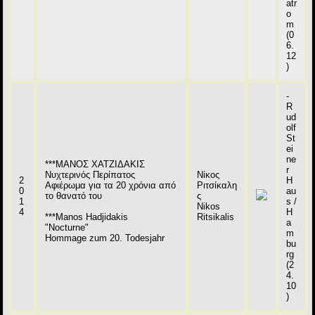
atr
o
m
(0
6.
12
)
-
R
ud
olf
St
ei
ne
***ΜΑΝΟΣ ΧΑΤΖΙΔΑΚΙΣ
r
Νυχτερινός Περίπατος
Νίκος
2
H
Αφιέρωμα για τα 20 χρόνια από
Ριτσίκαλη
0
au
το θανατό του
ς
1
s /
Nikos
4
H
***Manos Hadjidakis
Ritsikalis
a
"Nocturne"
m
Hommage zum 20. Todesjahr
bu
rg
(2
4.
10
)