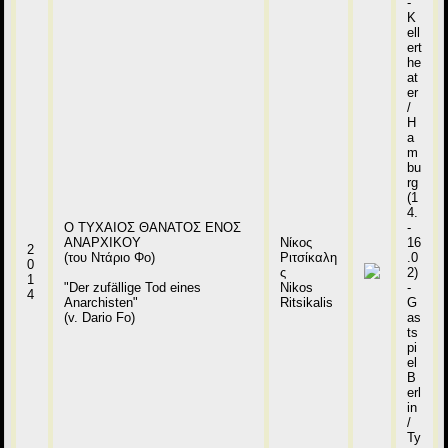
-
K
ell
ert
he
at
er
/
H
a
m
bu
rg
(1
4.
Ο ΤΥΧΑΙΟΣ ΘΑΝΑΤΟΣ ΕΝΟΣ
-
ΑΝΑΡΧΙΚΟΥ
Νίκος
16
2
(του Ντάριο Φο)
Ριτσίκαλη
.0
0
ς
2)
1
"Der zufällige Tod eines
Nikos
-
4
Anarchisten"
Ritsikalis
G
(v. Dario Fo)
as
ts
pi
el
B
erl
in
/
Ty