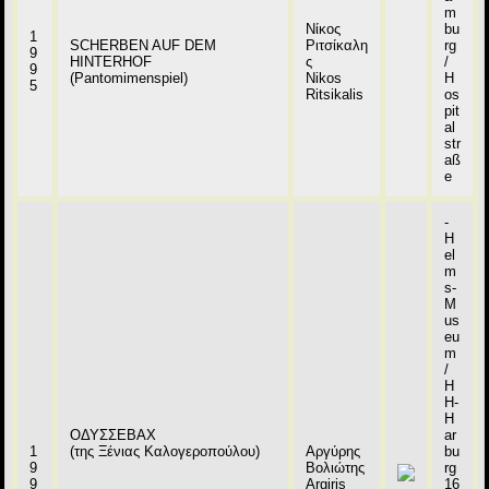
m
Νίκος
bu
1
SCHERBEN AUF DEM
Ριτσίκαλη
rg
9
HINTERHOF
ς
/
9
(Pantomimenspiel)
Nikos
H
5
Ritsikalis
os
pit
al
str
aß
e
-
H
el
m
s-
M
us
eu
m
/
H
H-
H
ΟΔΥΣΣΕΒΑΧ
ar
1
(της Ξένιας Καλογεροπούλου)
Αργύρης
bu
9
Βολιώτης
rg
9
Argiris
16