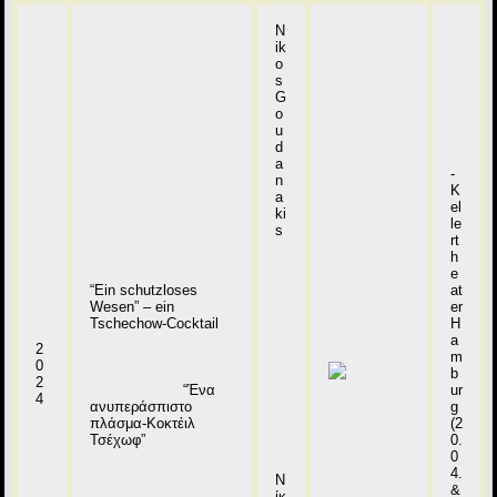
N
ik
o
s
G
o
u
d
a
-
n
K
a
el
ki
le
s
rt
h
e
“Ein schutzloses
at
Wesen” – ein
er
Tschechow-Cocktail
H
a
2
m
0
b
2
“Ένα
ur
4
ανυπεράσπιστο
g
πλάσμα-Κοκτέιλ
(2
Τσέχωφ”
0.
0
4.
Ν
&
ίκ