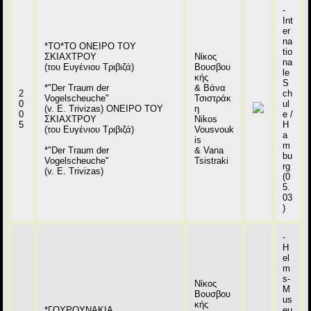
-
Int
er
na
*ΤΟ*ΤΟ ΟΝΕΙΡΟ ΤΟΥ
tio
ΣΚΙΑΧΤΡΟΥ
Νίκος
na
(του Ευγένιου Τριβιζά)
Βουσβου
le
κής
S
*"Der Traum der
& Βάνα
2
ch
Vogelscheuche"
Τσιστράκ
0
ul
(v. E. Trivizas) ΟΝΕΙΡΟ ΤΟΥ
η
0
e /
ΣΚΙΑΧΤΡΟΥ
Nikos
5
H
(του Ευγένιου Τριβιζά)
Vousvouk
a
is
m
*"Der Traum der
& Vana
bu
Vogelscheuche"
Tsistraki
rg
(v. E. Trivizas)
(0
5.
03
)
-
H
el
m
s-
Νίκος
M
Βουσβου
us
κής
*ΓΟΥΡΟΥΝΑΚΙΑ
eu