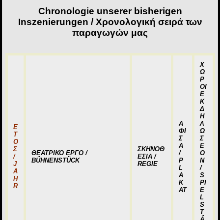
Chronologie unserer bisherigen
Inszenierungen / Χ
ρονολογική σειρά των
παραγωγών μας
Χ
Ω
Ρ
ΟΙ
Ε
Κ
Δ
Η
Α
Λ
Ε
ΦΙ
Ω
Τ
Σ
Σ
Ο
Α
Ε
Σ
ΣΚΗΝΟΘ
ΘΕΑΤΡΙΚΟ ΕΡΓΟ /
/
Ο
/
ΕΣΙΑ /
BÜHNENSTÜCK
P
Ν
J
REGIE
L
/
A
A
S
H
K
PI
R
AT
E
L
S
T
Ä