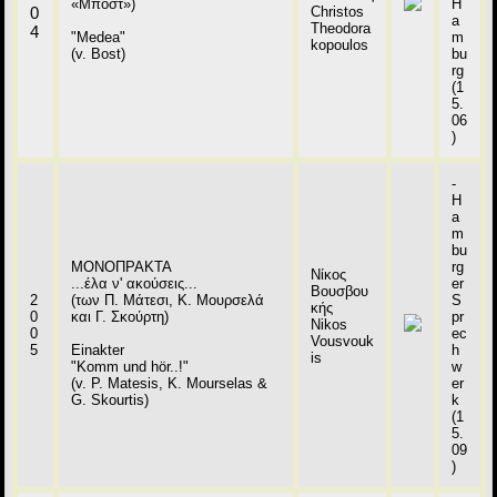
«Μποστ»)
H
0
Christos
a
Theodora
4
"Medea"
m
kopoulos
(v. Bost)
bu
rg
(1
5.
06
)
-
H
a
m
bu
ΜΟΝΟΠΡΑΚΤΑ
rg
Νίκος
...έλα ν' ακούσεις...
er
Βουσβου
2
(των Π. Μάτεσι, Κ. Μουρσελά
S
κής
0
και Γ. Σκούρτη)
pr
Nikos
0
ec
Vousvouk
5
Einakter
h
is
"Komm und hör..!"
w
(v. P. Matesis, K. Mourselas &
er
G. Skourtis)
k
(1
5.
09
)