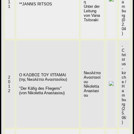
1
η
a
**JANNIS RITSOS
1
Unter der
m
Leitung
bu
von Vana
rg
Tsitsraki
(0
2.
04
)
-
C
hri
st
us
-
Νικολέττα
kir
Ο ΚΛΩΒΟΣ ΤΟΥ ΙΠΤΑΜΑΙ
2
Αναστασί
ch
(της Νικολέττα Αναστασίου)
0
ου
e /
1
Nikoletta
H
"Der Käfig des Fliegens"
2
Anastasi
a
(von Nikoletta Anastasiou)
ou
m
bu
rg
(2
5.
06
)