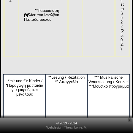
4
st
ra
**Παρουσίαση
ß
βιβλίου του Ιακώβου
e
Παπαδόπουλου
2
2
(2
5.
0
2.
)
**Lesung / Rezitation
*** Musikalische
*mit und für Kinder /
** Aπαγγελία
Veranstaltung / Konzert
*Παραγωγή με παιδιά
***Μουσικό πρόγραμμα
για μικρούς και
μεγάλους
X
© 2013 - 2024
Webdesign: Theatrikon e. V.