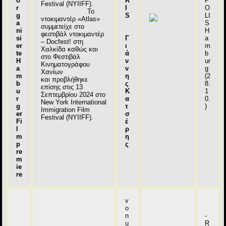
o
R
P
Festival (NYIIFF).
r
I
O
Το
g
S
LI
ντοκιμαντέρ «Atlas»
a
S
συμμετείχε στο
ni
H
φεστιβάλ ντοκιμαντέρ
si
Γ
a
– Docfest! στη
er
ι
m
Χαλκίδα καθώς και
te
ά
b
στο Φεστιβάλ
H
ν
ur
Κινηματογράφου
a
ν
g
Χανίων
m
η
(2
και προβλήθηκε
b
ς
8.
επίσης στις 13
u
Κ
1
Σεπτεμβρίου 2024 στο
r
α
0.
New York International
g
τ
)
Immigration Film
er
σ
Festival (NYIIFF).
Fi
έ
l
ρ
m
η
p
ς
re
m
ie
re
v
o
n
-
u
R