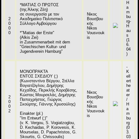
H
*ΜΑΤΙΑΣ Ο ΠΡΩΤΟΣ
a
(της Άλκης Ζέη)
m
σε συνεργασία με τον
Νίκος
bu
2
Ακαδημαϊκο Πολιτιστικό
Βουσβου
rg-
0
Σύλλογο Αμβούργου
κής
H
0
Nikos
au
0
*"Matias der Erste"
Vousvouk
s
(Alkis Zei)
is
(1
in Zusammenarbeit mit dem
6.
"Griechischen Kultur- und
04
Jugendverein Hamburg"
)
-
ΜΟΝΟΠΡΑΚΤΑ
K
ΕΝΤΟΣ ΣΧΕΔΙΟΥ (;)
ell
(Κωνσταντίνα Βέργου, Στέλλα
ert
Βογιατζόγλου, Δημήτρης
he
Κεχαΐδης, Περικλής Κοροβέσης,
at
Νίκος
Κώστας Μουρσελάς, Δημήτρης
er
2
Βουσβου
Παπαχρήστος, Γιώργος
/
0
κής
Σκούρτης, Γιάννης Χρυσούλης)
H
0
Nikos
a
2
Vousvouk
Einakter (pl.)
m
is
"Im Entwurf (;)"
bu
(v. K. Vergou, S. Vogiatzoglou,
rg
D. Kechaidas, P. Korovesis, K.
(0
Mourselas, D. Papachristos, G.
3.
Skourtis, G. Chrissoulis)
03