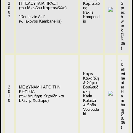
2
Η ΤΕΛΕΥΤΑΙΑ ΠΡΑΞΗ
Καμπερίδ
S
0
(του Ιάκωβου Καμπανέλλη)
ης
pr
0
Iraklis
ec
7
"Der letzte Akt"
Kamperid
h
(v. Iakovos Kambanellis)
is
w
er
k
(1
6.
06
)
-
K
ell
Κάριν
ert
Καλαΐτζή
he
& Σόφια
at
2
ΜΕ ΔΥΝΑΜΗ ΑΠΟ ΤΗΝ
Βουλουδ
er
0
ΚΗΦΙΣΙΑ
άκη
H
1
(των Δημήτρη Κεχαϊδη και
Karin
a
0
Ελένης Χαβιαρά)
Kalaitzi
m
& Sofia
bu
Voulouda
rg
ki
(2
8.
05
)