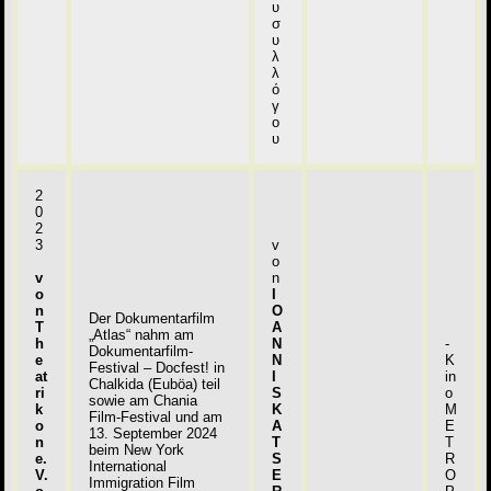
υ
σ
υ
λ
λ
ό
γ
ο
υ
2
0
2
3
v
o
v
n
o
I
n
O
Der Dokumentarfilm
T
A
„Atlas“ nahm am
h
N
-
Dokumentarfilm-
e
N
K
Festival – Docfest! in
at
I
in
Chalkida (Euböa) teil
ri
S
o
sowie am Chania
k
K
M
Film-Festival und am
o
A
E
13. September 2024
n
T
T
beim New York
e.
S
R
International
V.
E
O
Immigration Film