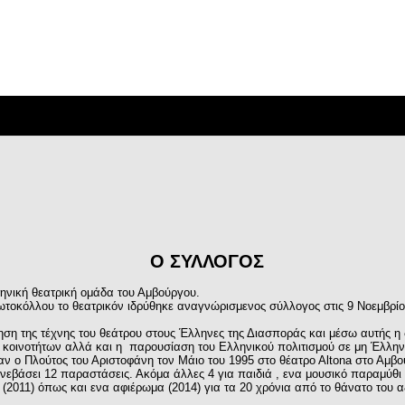
Ο ΣΥΛΛΟΓΟΣ
ηνική θεατρική ομάδα του Αμβούργου.
ωτοκόλλου το θεατρικόν ιδρύθηκε αναγνώρισμενος σύλλογος
στις 9 Νοεμβρί
ση της τέχνης του θεάτρου στους Έλληνες της Διασποράς και μέσω αυτής η 
 κοινοτήτων αλλά και η παρουσίαση του Ελληνικού πολιτισμού σε μη Έλλη
ν ο Πλούτος του Αριστοφάνη τον Μάιο του 1995 στο θέατρο Αltona στο Αμβο
ανεβάσει 12 παραστάσεις. Ακόμα άλλες 4 για παιδιά , ενα μουσικό παραμύθι
(2011) όπως και ενα αφιέρωμα (2014) για τα 20 χρόνια από το θάνατο του