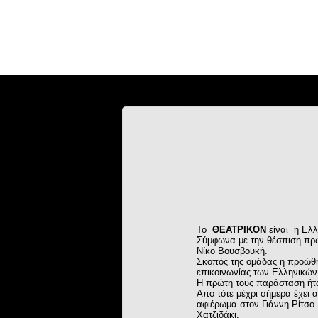
Το
ΘΕ
ATPIKON
είναι η Ελλ
Σύμφωνα με την θέσπιση πρ
Νίκο Βουσβουκή.
Σκοπός της ομάδας η προώθη
επικοινωνίας των Ελληνικών
Η πρώτη τους παράσταση ήτα
Απο τότε μέχρι σήμερα έχει 
αφιέρωμα στον Γιάννη Ρίτσο 
Χατζιδάκι.